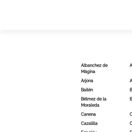
Albanchez de
A
Mágina
Arjona
A
Bailén
B
Bélmez de la
B
Moraleda
Canena
C
Cazalilla
C