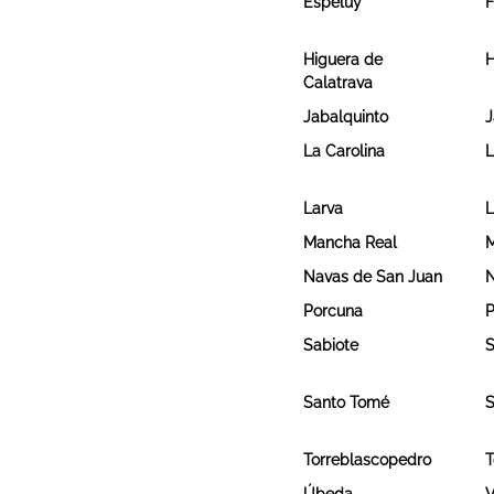
Espelúy
F
Higuera de
Calatrava
Jabalquinto
J
La Carolina
L
Larva
L
Mancha Real
M
Navas de San Juan
N
Porcuna
P
Sabiote
S
Santo Tomé
S
Torreblascopedro
T
Úbeda
V