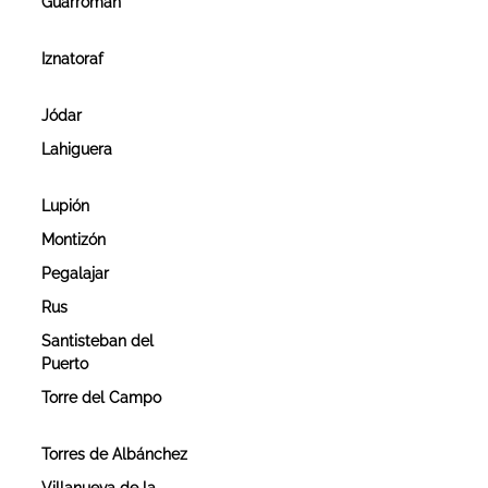
Guarromán
Iznatoraf
Jódar
Lahiguera
Lupión
Montizón
Pegalajar
Rus
Santisteban del
Puerto
Torre del Campo
Torres de Albánchez
Villanueva de la