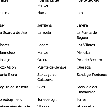
railes
Fuensanta de
Fuerte del Rey
Martos
Huelma
Huesa
Ibros
aén
Jamilena
Jimena
a Guardia de Jaén
La Iruela
La Puerta de
Segura
inares
Lopera
Los Villares
armolejo
Martos
Mengíbar
oalejo
Orcera
Peal de Becerro
ozo Alcón
Puente de Génave
Quesada
anta Elena
Santiago de
Santiago-Pontones
Calatrava
egura de la Sierra
Siles
Sorihuela del
Guadalimar
orredonjimeno
Torreperogil
Torres
aldepeñas de Jaén
Vilches
Villacarrillo