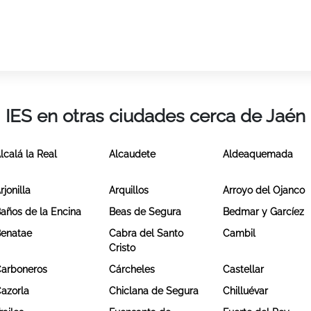
IES en otras ciudades cerca de Jaén
lcalá la Real
Alcaudete
Aldeaquemada
rjonilla
Arquillos
Arroyo del Ojanco
años de la Encina
Beas de Segura
Bedmar y Garcíez
enatae
Cabra del Santo
Cambil
Cristo
arboneros
Cárcheles
Castellar
azorla
Chiclana de Segura
Chilluévar