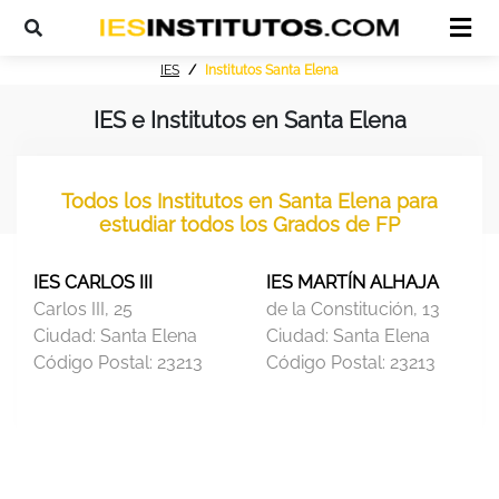
IES
Institutos Santa Elena
IES e Institutos en Santa Elena
Todos los Institutos en Santa Elena para
estudiar todos los Grados de FP
IES CARLOS III
IES MARTÍN ALHAJA
Carlos III, 25
de la Constitución, 13
Ciudad:
Santa Elena
Ciudad:
Santa Elena
Código Postal:
23213
Código Postal:
23213