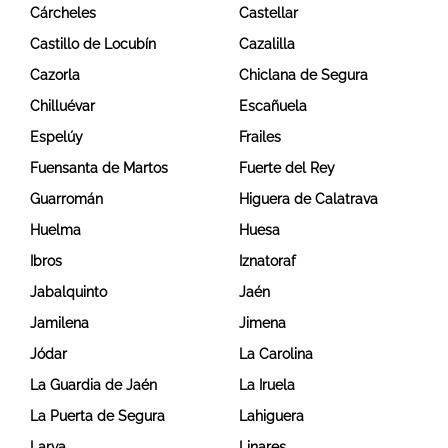
Cárcheles
Castellar
Castillo de Locubín
Cazalilla
Cazorla
Chiclana de Segura
Chilluévar
Escañuela
Espelúy
Frailes
Fuensanta de Martos
Fuerte del Rey
Guarromán
Higuera de Calatrava
Huelma
Huesa
Ibros
Iznatoraf
Jabalquinto
Jaén
Jamilena
Jimena
Jódar
La Carolina
La Guardia de Jaén
La Iruela
La Puerta de Segura
Lahiguera
Larva
Linares