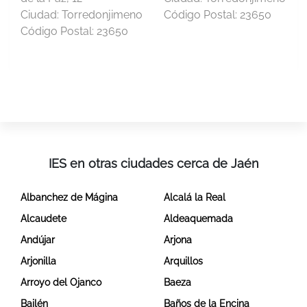
Ciudad:
Torredonjimeno
Código Postal:
23650
Código Postal:
23650
IES en otras ciudades cerca de Jaén
Albanchez de Mágina
Alcalá la Real
Alcaudete
Aldeaquemada
Andújar
Arjona
Arjonilla
Arquillos
Arroyo del Ojanco
Baeza
Bailén
Baños de la Encina