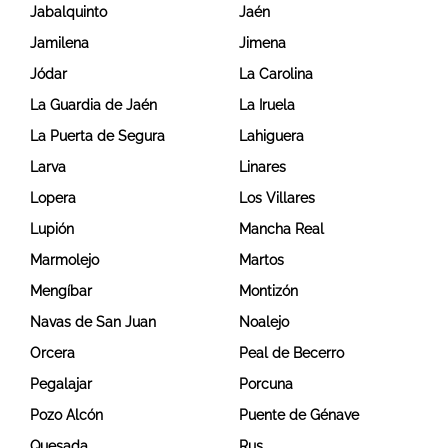
Jabalquinto
Jaén
Jamilena
Jimena
Jódar
La Carolina
La Guardia de Jaén
La Iruela
La Puerta de Segura
Lahiguera
Larva
Linares
Lopera
Los Villares
Lupión
Mancha Real
Marmolejo
Martos
Mengíbar
Montizón
Navas de San Juan
Noalejo
Orcera
Peal de Becerro
Pegalajar
Porcuna
Pozo Alcón
Puente de Génave
Quesada
Rus