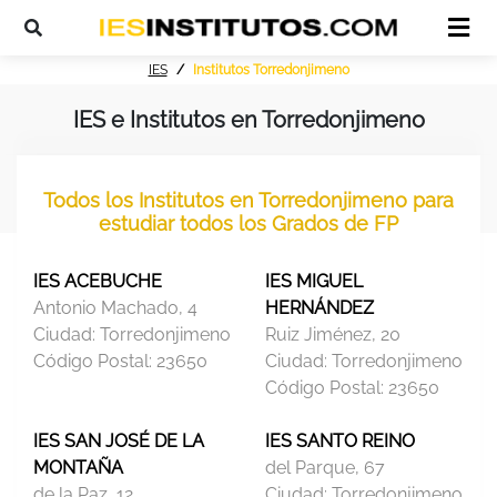
IES
Institutos Torredonjimeno
IES e Institutos en Torredonjimeno
Todos los Institutos en Torredonjimeno para
estudiar todos los Grados de FP
IES ACEBUCHE
IES MIGUEL
Antonio Machado, 4
HERNÁNDEZ
Ciudad:
Torredonjimeno
Ruiz Jiménez, 20
Código Postal:
23650
Ciudad:
Torredonjimeno
Código Postal:
23650
IES SAN JOSÉ DE LA
IES SANTO REINO
MONTAÑA
del Parque, 67
de la Paz, 12
Ciudad:
Torredonjimeno