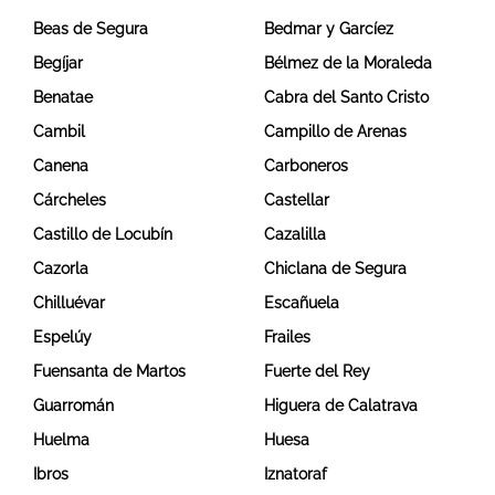
Beas de Segura
Bedmar y Garcíez
Begíjar
Bélmez de la Moraleda
Benatae
Cabra del Santo Cristo
Cambil
Campillo de Arenas
Canena
Carboneros
Cárcheles
Castellar
Castillo de Locubín
Cazalilla
Cazorla
Chiclana de Segura
Chilluévar
Escañuela
Espelúy
Frailes
Fuensanta de Martos
Fuerte del Rey
Guarromán
Higuera de Calatrava
Huelma
Huesa
Ibros
Iznatoraf