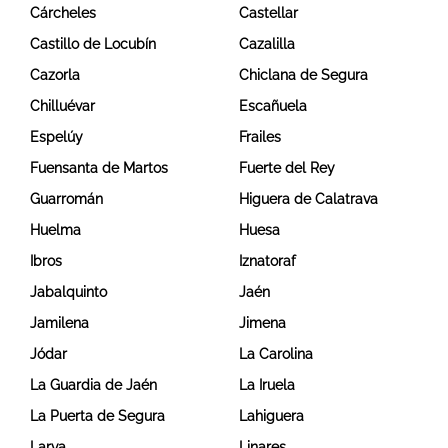
Cárcheles
Castellar
Castillo de Locubín
Cazalilla
Cazorla
Chiclana de Segura
Chilluévar
Escañuela
Espelúy
Frailes
Fuensanta de Martos
Fuerte del Rey
Guarromán
Higuera de Calatrava
Huelma
Huesa
Ibros
Iznatoraf
Jabalquinto
Jaén
Jamilena
Jimena
Jódar
La Carolina
La Guardia de Jaén
La Iruela
La Puerta de Segura
Lahiguera
Larva
Linares