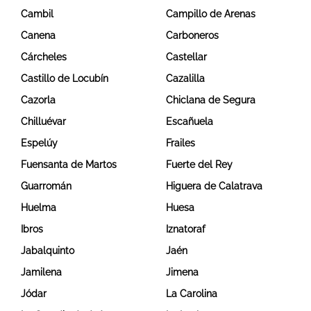
Cambil
Campillo de Arenas
Canena
Carboneros
Cárcheles
Castellar
Castillo de Locubín
Cazalilla
Cazorla
Chiclana de Segura
Chilluévar
Escañuela
Espelúy
Frailes
Fuensanta de Martos
Fuerte del Rey
Guarromán
Higuera de Calatrava
Huelma
Huesa
Ibros
Iznatoraf
Jabalquinto
Jaén
Jamilena
Jimena
Jódar
La Carolina