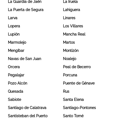
La Guardia de Jaén
La Iruela
La Puerta de Segura
Lahiguera
Larva
Linares
Lopera
Los Villares
Lupión
Mancha Real
Marmolejo
Martos
Mengíbar
Montizón
Navas de San Juan
Noalejo
Orcera
Peal de Becerro
Pegalajar
Porcuna
Pozo Alcón
Puente de Génave
Quesada
Rus
Sabiote
Santa Elena
Santiago de Calatrava
Santiago-Pontones
Santisteban del Puerto
Santo Tomé