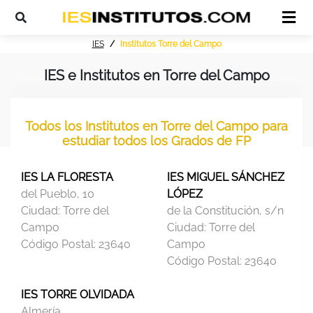
IES
Institutos Torre del Campo
IES e Institutos en Torre del Campo
Todos los Institutos en Torre del Campo para
estudiar todos los Grados de FP
IES LA FLORESTA
IES MIGUEL SÁNCHEZ
del Pueblo, 10
LÓPEZ
Ciudad:
Torre del
de la Constitución, s/n
Campo
Ciudad:
Torre del
Código Postal:
23640
Campo
Código Postal:
23640
IES TORRE OLVIDADA
Almería