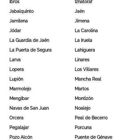
Ibros
Iznatoraf
Jabalquinto
Jaén
Jamilena
Jimena
Jódar
La Carolina
La Guardia de Jaén
La Iruela
La Puerta de Segura
Lahiguera
Larva
Linares
Lopera
Los Villares
Lupión
Mancha Real
Marmolejo
Martos
Mengíbar
Montizón
Navas de San Juan
Noalejo
Orcera
Peal de Becerro
Pegalajar
Porcuna
Pozo Alcón
Puente de Génave