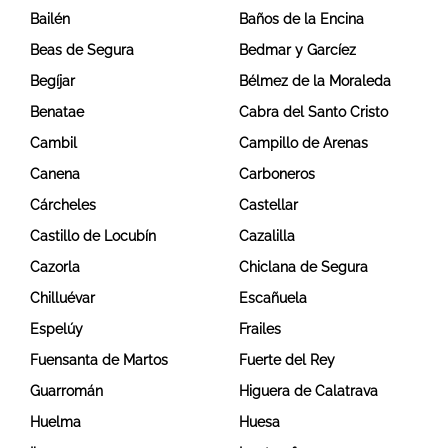
Bailén
Baños de la Encina
Beas de Segura
Bedmar y Garcíez
Begíjar
Bélmez de la Moraleda
Benatae
Cabra del Santo Cristo
Cambil
Campillo de Arenas
Canena
Carboneros
Cárcheles
Castellar
Castillo de Locubín
Cazalilla
Cazorla
Chiclana de Segura
Chilluévar
Escañuela
Espelúy
Frailes
Fuensanta de Martos
Fuerte del Rey
Guarromán
Higuera de Calatrava
Huelma
Huesa