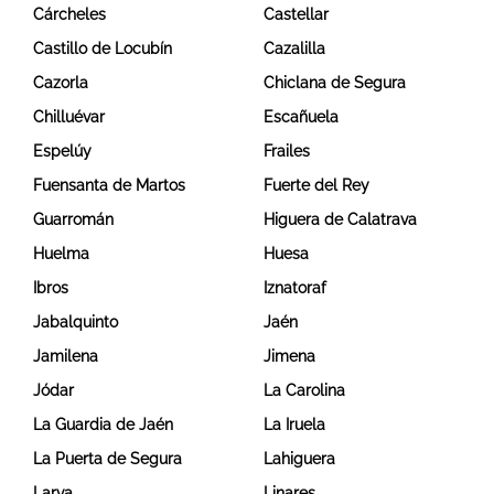
Cárcheles
Castellar
Castillo de Locubín
Cazalilla
Cazorla
Chiclana de Segura
Chilluévar
Escañuela
Espelúy
Frailes
Fuensanta de Martos
Fuerte del Rey
Guarromán
Higuera de Calatrava
Huelma
Huesa
Ibros
Iznatoraf
Jabalquinto
Jaén
Jamilena
Jimena
Jódar
La Carolina
La Guardia de Jaén
La Iruela
La Puerta de Segura
Lahiguera
Larva
Linares