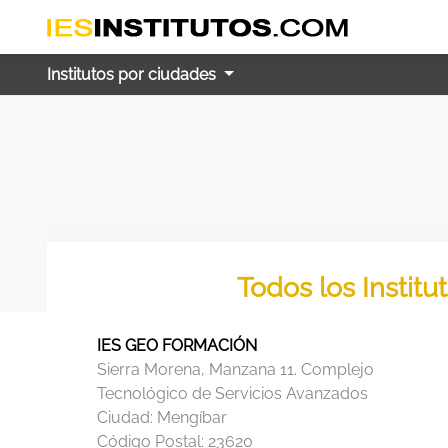
Institutos por ciudades
Todos los Instit
IES GEO FORMACIÓN
Sierra Morena, Manzana 11. Complejo
Tecnológico de Servicios Avanzados
Ciudad:
Mengíbar
Código Postal:
23620