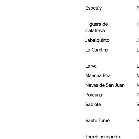
Espelúy
F
Higuera de
Calatrava
Jabalquinto
J
La Carolina
L
Larva
L
Mancha Real
M
Navas de San Juan
N
Porcuna
P
Sabiote
S
Santo Tomé
S
Torreblascopedro
T