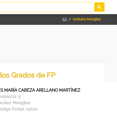
IES
Institutos Mengíbar
 los Grados de FP
ES MARÍA CABEZA ARELLANO MARTÍNEZ
ndalucía, 5
iudad:
Mengíbar
ódigo Postal:
23620