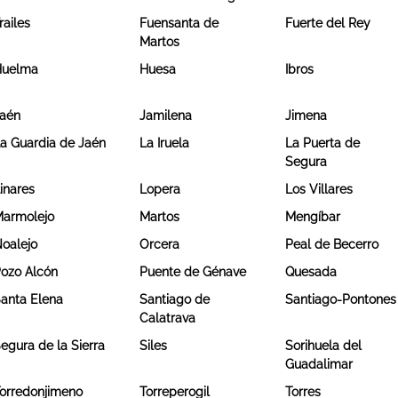
railes
Fuensanta de
Fuerte del Rey
Martos
Huelma
Huesa
Ibros
aén
Jamilena
Jimena
a Guardia de Jaén
La Iruela
La Puerta de
Segura
inares
Lopera
Los Villares
armolejo
Martos
Mengíbar
oalejo
Orcera
Peal de Becerro
ozo Alcón
Puente de Génave
Quesada
anta Elena
Santiago de
Santiago-Pontones
Calatrava
egura de la Sierra
Siles
Sorihuela del
Guadalimar
orredonjimeno
Torreperogil
Torres