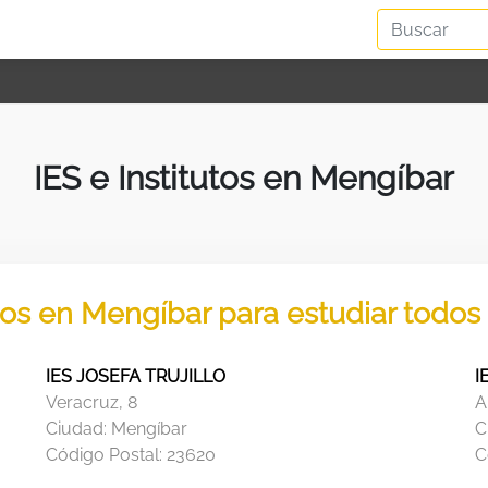
IES e Institutos en Mengíbar
utos en Mengíbar para estudiar todos
IES JOSEFA TRUJILLO
I
Veracruz, 8
A
Ciudad:
Mengíbar
C
Código Postal:
23620
C