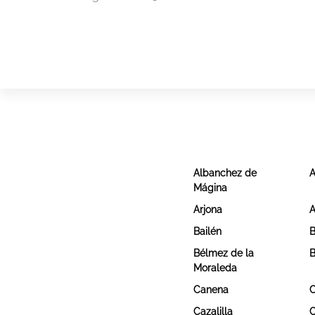
Albanchez de
A
Mágina
Arjona
A
Bailén
B
Bélmez de la
B
Moraleda
Canena
C
Cazalilla
C