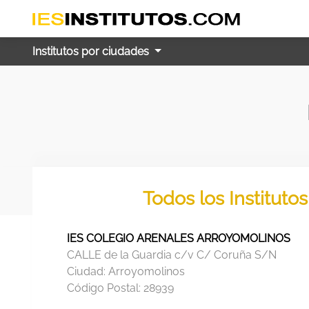
Institutos por ciudades
Todos los Instituto
IES COLEGIO ARENALES ARROYOMOLINOS
CALLE de la Guardia c/v C/ Coruña S/N
Ciudad:
Arroyomolinos
Código Postal:
28939