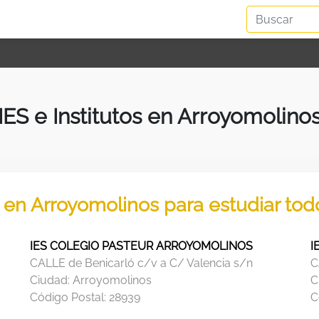
IES e Institutos en Arroyomolino
s en Arroyomolinos para estudiar to
IES COLEGIO PASTEUR ARROYOMOLINOS
I
CALLE de Benicarló c/v a C/ Valencia s/n
C
Ciudad:
Arroyomolinos
C
Código Postal:
28939
C