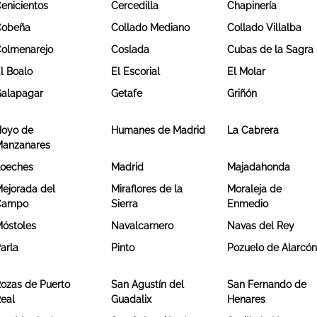
enicientos
Cercedilla
Chapinería
Cobeña
Collado Mediano
Collado Villalba
olmenarejo
Coslada
Cubas de la Sagra
l Boalo
El Escorial
El Molar
alapagar
Getafe
Griñón
oyo de
Humanes de Madrid
La Cabrera
anzanares
oeches
Madrid
Majadahonda
ejorada del
Miraflores de la
Moraleja de
Campo
Sierra
Enmedio
óstoles
Navalcarnero
Navas del Rey
arla
Pinto
Pozuelo de Alarcó
ozas de Puerto
San Agustín del
San Fernando de
eal
Guadalix
Henares