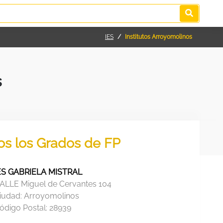
IES
Institutos Arroyomolinos
s
dos los Grados de FP
ES GABRIELA MISTRAL
ALLE Miguel de Cervantes 104
iudad:
Arroyomolinos
ódigo Postal:
28939