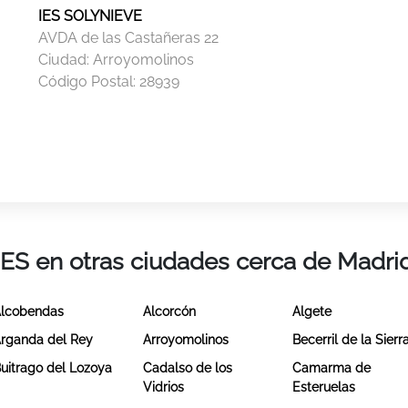
IES SOLYNIEVE
AVDA de las Castañeras 22
Ciudad:
Arroyomolinos
Código Postal:
28939
IES en otras ciudades cerca de Madri
lcobendas
Alcorcón
Algete
rganda del Rey
Arroyomolinos
Becerril de la Sierr
uitrago del Lozoya
Cadalso de los
Camarma de
Vidrios
Esteruelas