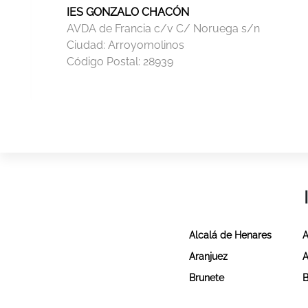
IES GONZALO CHACÓN
AVDA de Francia c/v C/ Noruega s/n
Ciudad:
Arroyomolinos
Código Postal:
28939
Alcalá de Henares
A
Aranjuez
A
Brunete
B