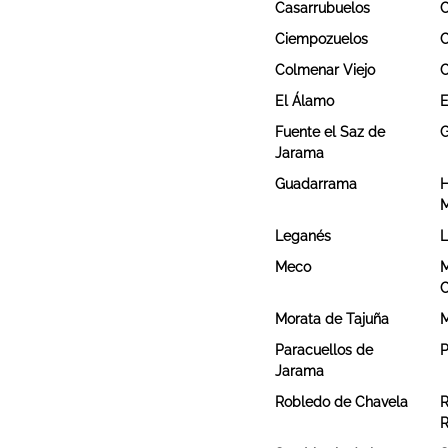
Casarrubuelos
C
Ciempozuelos
Colmenar Viejo
C
El Álamo
E
Fuente el Saz de
G
Jarama
Guadarrama
H
M
Leganés
L
Meco
M
Morata de Tajuña
M
Paracuellos de
P
Jarama
Robledo de Chavela
R
R