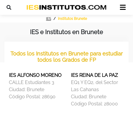
IES
Institutos Brunete
IES e Institutos en Brunete
Todos los Institutos en Brunete para estudiar
todos los Grados de FP
IES ALFONSO MORENO
IES REINA DE LA PAZ
CALLE Estudiantes 3
EQ1 Y EQ2, del Sector
Ciudad:
Brunete
Las Cahanas
Código Postal:
28690
Ciudad:
Brunete
Código Postal:
28000