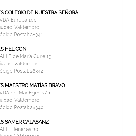
ES COLEGIO DE NUESTRA SEÑORA
VDA Europa 100
iudad:
Valdemoro
ódigo Postal:
28341
ES HELICON
ALLE de María Curie 19
iudad:
Valdemoro
ódigo Postal:
28342
ES MAESTRO MATÍAS BRAVO
VDA del Mar Egeo s/n
iudad:
Valdemoro
ódigo Postal:
28340
ES SAMER CALASANZ
ALLE Tenerías 30