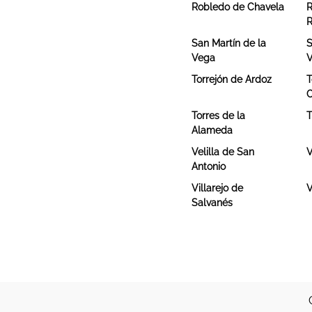
Robledo de Chavela
R
R
San Martín de la
S
Vega
V
Torrejón de Ardoz
T
C
Torres de la
T
Alameda
Velilla de San
V
Antonio
Villarejo de
V
Salvanés