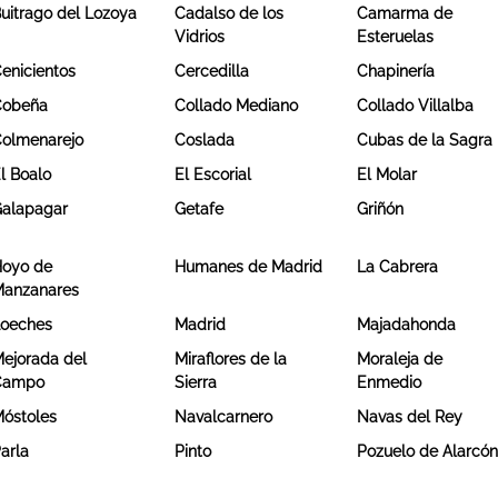
uitrago del Lozoya
Cadalso de los
Camarma de
Vidrios
Esteruelas
enicientos
Cercedilla
Chapinería
Cobeña
Collado Mediano
Collado Villalba
olmenarejo
Coslada
Cubas de la Sagra
l Boalo
El Escorial
El Molar
alapagar
Getafe
Griñón
oyo de
Humanes de Madrid
La Cabrera
anzanares
oeches
Madrid
Majadahonda
ejorada del
Miraflores de la
Moraleja de
Campo
Sierra
Enmedio
óstoles
Navalcarnero
Navas del Rey
arla
Pinto
Pozuelo de Alarcó