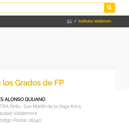
IES
Institutos Valdemoro
s los Grados de FP
ES ALONSO QUIJANO
TRA Pinto- San Martín de la Vega Km.5
iudad:
Valdemoro
ódigo Postal:
28340