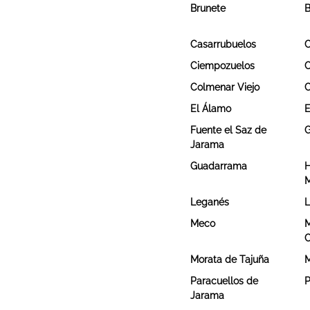
Brunete
B
Casarrubuelos
C
Ciempozuelos
Colmenar Viejo
C
El Álamo
E
Fuente el Saz de
G
Jarama
Guadarrama
H
M
Leganés
L
Meco
M
Morata de Tajuña
M
Paracuellos de
P
Jarama