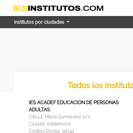
Institutos por ciudades
Todos los Institu
IES ACADEF EDUCACION DE PERSONAS
ADULTAS
CALLE María Zambrano s/n
Ciudad:
Valdemoro
Código Postal:
28341