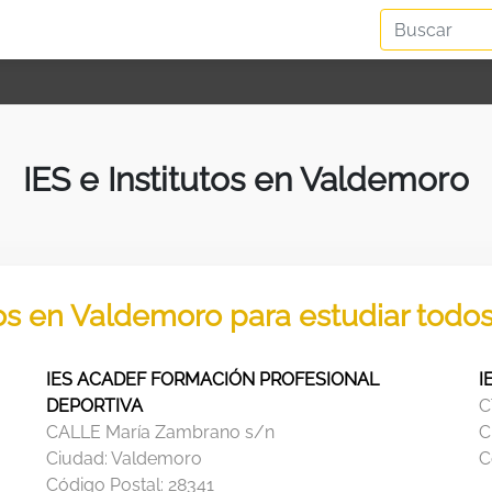
IES e Institutos en Valdemoro
tos en Valdemoro para estudiar todo
IES ACADEF FORMACIÓN PROFESIONAL
I
DEPORTIVA
C
CALLE María Zambrano s/n
C
Ciudad:
Valdemoro
C
Código Postal:
28341