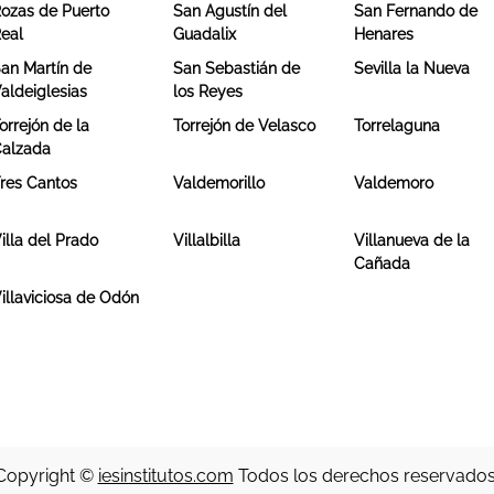
ozas de Puerto
San Agustín del
San Fernando de
eal
Guadalix
Henares
an Martín de
San Sebastián de
Sevilla la Nueva
aldeiglesias
los Reyes
orrejón de la
Torrejón de Velasco
Torrelaguna
alzada
res Cantos
Valdemorillo
Valdemoro
illa del Prado
Villalbilla
Villanueva de la
Cañada
illaviciosa de Odón
Copyright ©
iesinstitutos.com
Todos los derechos reservados