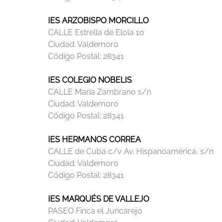
IES ARZOBISPO MORCILLO
CALLE Estrella de Elola 10
Ciudad:
Valdemoro
Código Postal:
28341
IES COLEGIO NOBELIS
CALLE María Zambrano s/n
Ciudad:
Valdemoro
Código Postal:
28341
IES HERMANOS CORREA
CALLE de Cuba c/v Av. Hispanoamérica, s/n
Ciudad:
Valdemoro
Código Postal:
28341
IES MARQUÉS DE VALLEJO
PASEO Finca el Juncarejo