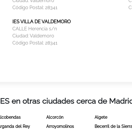
Ciudad:
Valdemoro
C
Código Postal:
28341
C
IES VILLA DE VALDEMORO
CALLE Herencia s/n
Ciudad:
Valdemoro
Código Postal:
28341
IES en otras ciudades cerca de Madri
lcobendas
Alcorcón
Algete
rganda del Rey
Arroyomolinos
Becerril de la Sierr