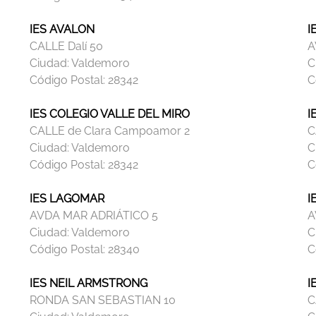
IES AVALON
I
CALLE Dalí 50
A
Ciudad:
Valdemoro
C
Código Postal:
28342
C
IES COLEGIO VALLE DEL MIRO
I
CALLE de Clara Campoamor 2
C
Ciudad:
Valdemoro
C
Código Postal:
28342
C
IES LAGOMAR
I
AVDA MAR ADRIÁTICO 5
A
Ciudad:
Valdemoro
C
Código Postal:
28340
C
IES NEIL ARMSTRONG
I
RONDA SAN SEBASTIAN 10
C