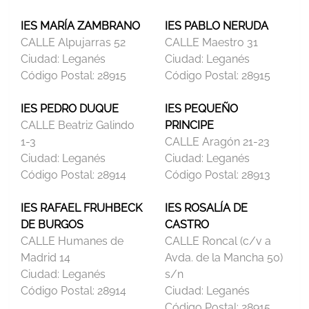
IES MARÍA ZAMBRANO
IES PABLO NERUDA
CALLE Alpujarras 52
CALLE Maestro 31
Ciudad:
Leganés
Ciudad:
Leganés
Código Postal:
28915
Código Postal:
28915
IES PEDRO DUQUE
IES PEQUEÑO
CALLE Beatriz Galindo
PRINCIPE
1-3
CALLE Aragón 21-23
Ciudad:
Leganés
Ciudad:
Leganés
Código Postal:
28914
Código Postal:
28913
IES RAFAEL FRUHBECK
IES ROSALÍA DE
DE BURGOS
CASTRO
CALLE Humanes de
CALLE Roncal (c/v a
Madrid 14
Avda. de la Mancha 50)
Ciudad:
Leganés
s/n
Código Postal:
28914
Ciudad:
Leganés
Código Postal:
28915