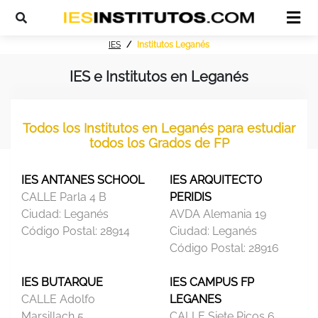
IES
Institutos Leganés
IES e Institutos en Leganés
Todos los Institutos en Leganés para estudiar
todos los Grados de FP
IES ANTANES SCHOOL
IES ARQUITECTO
CALLE Parla 4 B
PERIDIS
Ciudad:
Leganés
AVDA Alemania 19
Código Postal:
28914
Ciudad:
Leganés
Código Postal:
28916
IES BUTARQUE
IES CAMPUS FP
CALLE Adolfo
LEGANES
Marsillach 5
CALLE Siete Picos 6