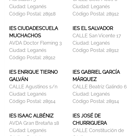
Ciudad:
Leganés
Ciudad:
Leganés
Código Postal:
28918
Código Postal:
28912
IES CIUDADESCUELA
IES EL SALVADOR
MUCHACHOS
CALLE San Vicente 17
AVDA Doctor Fleming 3
Ciudad:
Leganés
Ciudad:
Leganés
Código Postal:
28912
Código Postal:
28912
IES ENRIQUE TIERNO
IES GABRIEL GARCÍA
GALVÁN
MÁRQUEZ
CALLE Agustinos s/n
CALLE Beatriz Galindo 6
Ciudad:
Leganés
Ciudad:
Leganés
Código Postal:
28914
Código Postal:
28914
IES ISAAC ALBÉNIZ
IES JOSÉ DE
AVDA Gran Bretaña 18
CHURRIGUERA
Ciudad:
Leganés
CALLE Constitución de