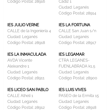
Código Postal:
28916
Cádiz 1
Ciudad:
Leganés
Código Postal:
28914
IES JULIO VERNE
IES LA FORTUNA
CALLE de la Ingeniería 4
CALLE San Juan s/n
Ciudad:
Leganés
Ciudad:
Leganés
Código Postal:
28918
Código Postal:
28917
IES LA INMACULADA
IES LEGAMAR
AVDA Vicente
CTRA LEGANES-
Aleixandre 1
FUENLABRADA k1,5
Ciudad:
Leganés
Ciudad:
Leganés
Código Postal:
28911
Código Postal:
28900
IES LICEO SAN PABLO
IES LUIS VIVES
CALLE Alhelí 1
PASEO de la Ermita 15
Ciudad:
Leganés
Ciudad:
Leganés
Código Postal:
28912
Código Postal:
28918