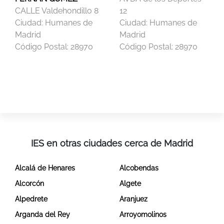
CALLE Valdehondillo 8
12
Ciudad:
Humanes de
Ciudad:
Humanes de
Madrid
Madrid
Código Postal:
28970
Código Postal:
28970
IES en otras ciudades cerca de Madrid
Alcalá de Henares
Alcobendas
Alcorcón
Algete
Alpedrete
Aranjuez
Arganda del Rey
Arroyomolinos