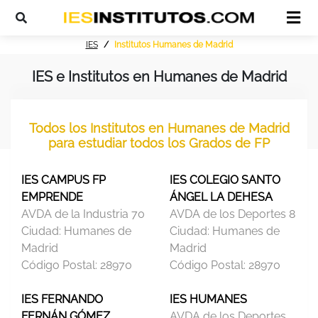
IES
Institutos Humanes de Madrid
IES e Institutos en Humanes de Madrid
Todos los Institutos en Humanes de Madrid
para estudiar todos los Grados de FP
IES CAMPUS FP
IES COLEGIO SANTO
EMPRENDE
ÁNGEL LA DEHESA
AVDA de la Industria 70
AVDA de los Deportes 8
Ciudad:
Humanes de
Ciudad:
Humanes de
Madrid
Madrid
Código Postal:
28970
Código Postal:
28970
IES FERNANDO
IES HUMANES
FERNÁN GÓMEZ
AVDA de los Deportes