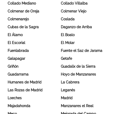
Collado Mediano
Collado Villalba
Colmenar de Oreja
Colmenar Viejo
Colmenarejo
Coslada
Cubas de la Sagra
Daganzo de Arriba
El Álamo
El Boalo
El Escorial
El Molar
Fuenlabrada
Fuente el Saz de Jarama
Galapagar
Getafe
Griñón
Guadalix de la Sierra
Guadarrama
Hoyo de Manzanares
Humanes de Madrid
La Cabrera
Las Rozas de Madrid
Leganés
Loeches
Madrid
Majadahonda
Manzanares el Real
Meco
Mejorada del Campo