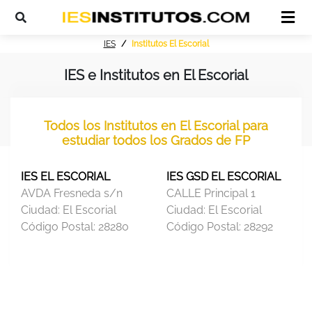
IES
Institutos El Escorial
IES e Institutos en El Escorial
Todos los Institutos en El Escorial para
estudiar todos los Grados de FP
IES EL ESCORIAL
IES GSD EL ESCORIAL
AVDA Fresneda s/n
CALLE Principal 1
Ciudad:
El Escorial
Ciudad:
El Escorial
Código Postal:
28280
Código Postal:
28292