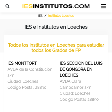
IES
Institutos Loeches
IES e Institutos en Loeches
Todos los Institutos en Loeches para estudiar
todos los Grados de FP
IES MONTFORT
IES SECCIÓN DEL LUIS
AVDA de la Constitución
DE GONGORA EN
s/n
LOECHES
Ciudad:
Loeches
AVDA Clara
Código Postal:
28890
Campoamor s/n
Ciudad:
Loeches
Código Postal:
28890