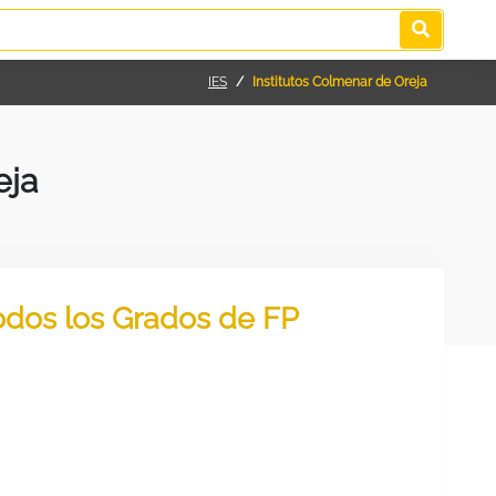
IES
Institutos Colmenar de Oreja
eja
todos los Grados de FP