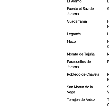
El Álamo
E
Fuente el Saz de
G
Jarama
Guadarrama
H
M
Leganés
L
Meco
M
Morata de Tajuña
M
Paracuellos de
P
Jarama
Robledo de Chavela
R
R
San Martín de la
S
Vega
V
Torrejón de Ardoz
T
C