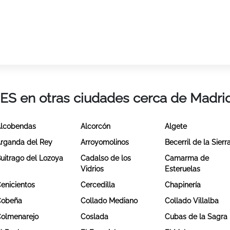
IES en otras ciudades cerca de Madri
lcobendas
Alcorcón
Algete
rganda del Rey
Arroyomolinos
Becerril de la Sierr
uitrago del Lozoya
Cadalso de los
Camarma de
Vidrios
Esteruelas
enicientos
Cercedilla
Chapinería
Cobeña
Collado Mediano
Collado Villalba
olmenarejo
Coslada
Cubas de la Sagra