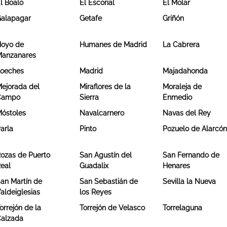
l Boalo
El Escorial
El Molar
alapagar
Getafe
Griñón
oyo de
Humanes de Madrid
La Cabrera
anzanares
oeches
Madrid
Majadahonda
ejorada del
Miraflores de la
Moraleja de
Campo
Sierra
Enmedio
óstoles
Navalcarnero
Navas del Rey
arla
Pinto
Pozuelo de Alarcó
ozas de Puerto
San Agustín del
San Fernando de
eal
Guadalix
Henares
an Martín de
San Sebastián de
Sevilla la Nueva
aldeiglesias
los Reyes
orrejón de la
Torrejón de Velasco
Torrelaguna
alzada