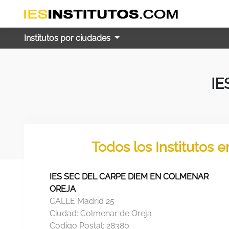
Institutos por ciudades
IE
Todos los Institutos 
IES SEC DEL CARPE DIEM EN COLMENAR
OREJA
CALLE Madrid 25
Ciudad:
Colmenar de Oreja
Código Postal:
28380