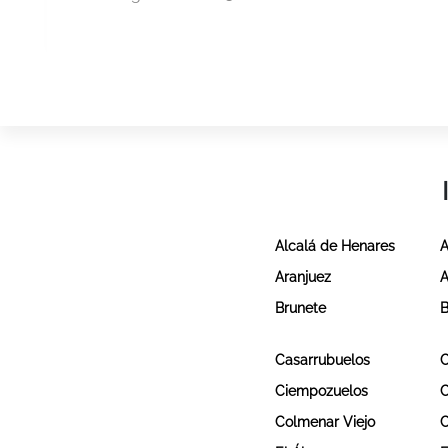
Alcalá de Henares
A
Aranjuez
A
Brunete
B
Casarrubuelos
C
Ciempozuelos
Colmenar Viejo
C