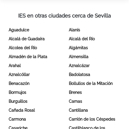
IES en otras ciudades cerca de Sevilla
Aguadulce
Alanís
Alcalá de Guadaíra
Alcalá del Río
Alcolea del Río
Algámitas
Almadén de la Plata
Almensilla
Arahal
Aznalcázar
Aznalcóllar
Badolatosa
Benacazón
Bollullos de la Mitación
Bormujos
Brenes
Burguillos
Camas
Cañada Rosal
Cantillana
Carmona
Carrión de los Céspedes
Casariche
Castilblanco de los