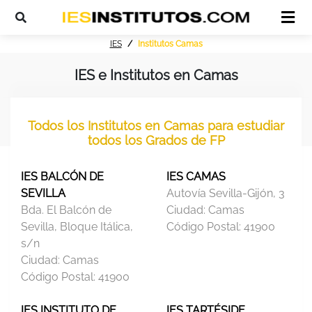
IES
Institutos Camas
IES e Institutos en Camas
Todos los Institutos en Camas para estudiar
todos los Grados de FP
IES BALCÓN DE
IES CAMAS
SEVILLA
Autovía Sevilla-Gijón, 3
Bda. El Balcón de
Ciudad:
Camas
Sevilla, Bloque Itálica,
Código Postal:
41900
s/n
Ciudad:
Camas
Código Postal:
41900
IES INSTITUTO DE
IES TARTÉSIDE