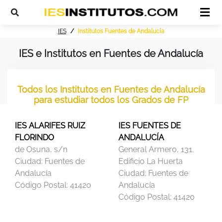
IES
Institutos Fuentes de Andalucía
IES e Institutos en Fuentes de Andalucía
Todos los Institutos en Fuentes de Andalucía
para estudiar todos los Grados de FP
IES ALARIFES RUIZ
IES FUENTES DE
FLORINDO
ANDALUCÍA
de Osuna, s/n
General Armero, 131.
Ciudad:
Fuentes de
Edificio La Huerta
Andalucía
Ciudad:
Fuentes de
Código Postal:
41420
Andalucía
Código Postal:
41420