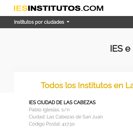
Institutos por ciudades
IES e
Todos los Institutos en 
IES CIUDAD DE LAS CABEZAS
Pablo Iglesias, s/n
Ciudad:
Las Cabezas de San Juan
Código Postal:
41730