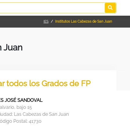
IES
Institutos Las Cabezas de San Juan
n Juan
ar todos los Grados de FP
ES JOSÉ SANDOVAL
alvario, bajo 15
iudad:
Las Cabezas de San Juan
ódigo Postal:
41730