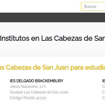
 Institutos en Las Cabezas de Sa
Las Cabezas de San Juan para estudi
IES DELGADO BRACKEMBURY
I
Jesús Nazareno, s/n
C
Ciudad:
Las Cabezas de San Juan
C
Código Postal:
41730
C