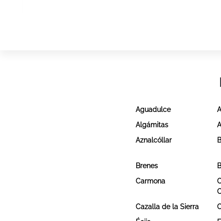
Aguadulce
A
Algámitas
A
Aznalcóllar
B
Brenes
B
Carmona
C
Cazalla de la Sierra
C