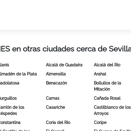
IES en otras ciudades cerca de Sevill
lanís
Alcalá de Guadaíra
Alcalá del Río
lmadén de la Plata
Almensilla
Arahal
adolatosa
Benacazón
Bollullos de la
Mitación
urguillos
Camas
Cañada Rosal
arrión de los
Casariche
Castilblanco de los
Céspedes
Arroyos
onstantina
Coria del Río
Coripe