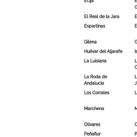
Écija
E
G
El Real de la Jara
E
Espartinas
E
Gilena
G
Huévar del Aljarafe
I
La Luisiana
L
C
La Roda de
L
Andalucía
J
Los Corrales
L
Marchena
M
Olivares
Peñaflor
P