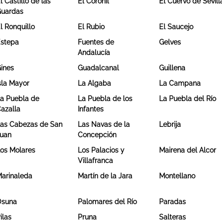
l Castillo de las
El Coronil
El Cuervo de Sevill
uardas
l Ronquillo
El Rubio
El Saucejo
stepa
Fuentes de
Gelves
Andalucía
ines
Guadalcanal
Guillena
sla Mayor
La Algaba
La Campana
a Puebla de
La Puebla de los
La Puebla del Río
azalla
Infantes
as Cabezas de San
Las Navas de la
Lebrija
uan
Concepción
os Molares
Los Palacios y
Mairena del Alcor
Villafranca
arinaleda
Martín de la Jara
Montellano
Osuna
Palomares del Río
Paradas
ilas
Pruna
Salteras