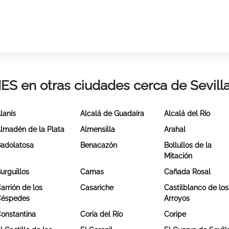
IES en otras ciudades cerca de Sevill
lanís
Alcalá de Guadaíra
Alcalá del Río
lmadén de la Plata
Almensilla
Arahal
adolatosa
Benacazón
Bollullos de la
Mitación
urguillos
Camas
Cañada Rosal
arrión de los
Casariche
Castilblanco de los
Céspedes
Arroyos
onstantina
Coria del Río
Coripe