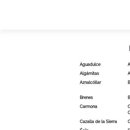
Aguadulce
A
Algámitas
A
Aznalcóllar
B
Brenes
B
Carmona
C
Cazalla de la Sierra
C