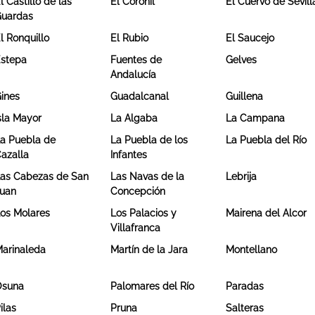
l Castillo de las
El Coronil
El Cuervo de Sevill
uardas
l Ronquillo
El Rubio
El Saucejo
stepa
Fuentes de
Gelves
Andalucía
ines
Guadalcanal
Guillena
sla Mayor
La Algaba
La Campana
a Puebla de
La Puebla de los
La Puebla del Río
azalla
Infantes
as Cabezas de San
Las Navas de la
Lebrija
uan
Concepción
os Molares
Los Palacios y
Mairena del Alcor
Villafranca
arinaleda
Martín de la Jara
Montellano
Osuna
Palomares del Río
Paradas
ilas
Pruna
Salteras