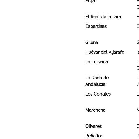
Écija
E
G
El Real de la Jara
E
Espartinas
E
Gilena
G
Huévar del Aljarafe
I
La Luisiana
L
C
La Roda de
L
Andalucía
J
Los Corrales
L
Marchena
M
Olivares
Peñaflor
P