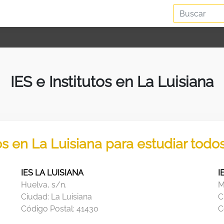
IES e Institutos en La Luisiana
tos en La Luisiana para estudiar todo
IES LA LUISIANA
I
Huelva, s/n.
M
Ciudad:
La Luisiana
C
Código Postal:
41430
C