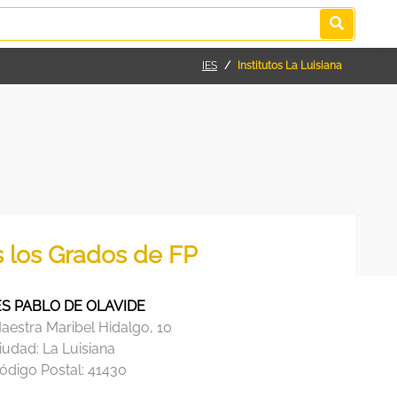
IES
Institutos La Luisiana
s los Grados de FP
ES PABLO DE OLAVIDE
aestra Maribel Hidalgo, 10
iudad:
La Luisiana
ódigo Postal:
41430