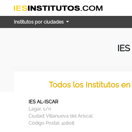
Institutos por ciudades
IES
Todos los Institutos en
IES AL-ISCAR
Lagar, s/n
Ciudad:
Villanueva del Ariscal
Código Postal:
41808