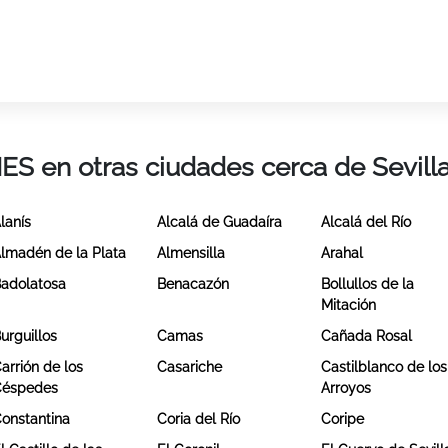
IES en otras ciudades cerca de Sevill
lanís
Alcalá de Guadaíra
Alcalá del Río
lmadén de la Plata
Almensilla
Arahal
adolatosa
Benacazón
Bollullos de la
Mitación
urguillos
Camas
Cañada Rosal
arrión de los
Casariche
Castilblanco de los
Céspedes
Arroyos
onstantina
Coria del Río
Coripe