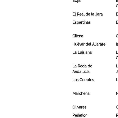
Écija
E
G
El Real de la Jara
E
Espartinas
E
Gilena
G
Huévar del Aljarafe
I
La Luisiana
L
C
La Roda de
L
Andalucía
J
Los Corrales
L
Marchena
M
Olivares
Peñaflor
P