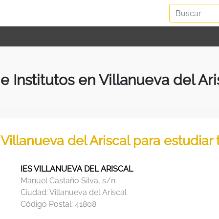
 e Institutos en Villanueva del Ari
 Villanueva del Ariscal para estudia
IES VILLANUEVA DEL ARISCAL
Manuel Castaño Silva, s/n
Ciudad:
Villanueva del Ariscal
Código Postal:
41808