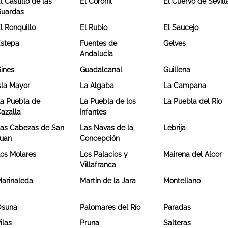
l Castillo de las
El Coronil
El Cuervo de Sevill
uardas
l Ronquillo
El Rubio
El Saucejo
stepa
Fuentes de
Gelves
Andalucía
ines
Guadalcanal
Guillena
sla Mayor
La Algaba
La Campana
a Puebla de
La Puebla de los
La Puebla del Río
azalla
Infantes
as Cabezas de San
Las Navas de la
Lebrija
uan
Concepción
os Molares
Los Palacios y
Mairena del Alcor
Villafranca
arinaleda
Martín de la Jara
Montellano
Osuna
Palomares del Río
Paradas
ilas
Pruna
Salteras