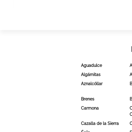
Aguadulce
A
Algámitas
A
Aznalcóllar
B
Brenes
B
Carmona
C
Cazalla de la Sierra
C