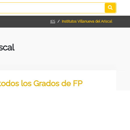
IES
Institutos Villanueva del Ariscal
scal
r todos los Grados de FP