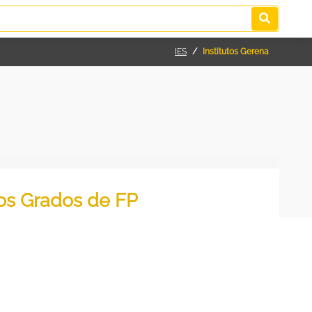
IES
Institutos Gerena
los Grados de FP