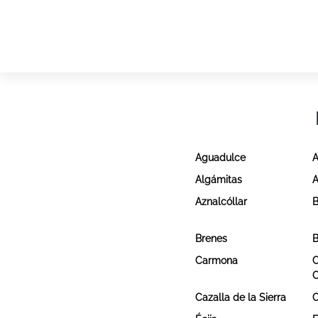
Aguadulce
A
Algámitas
A
Aznalcóllar
B
Brenes
B
Carmona
C
Cazalla de la Sierra
C