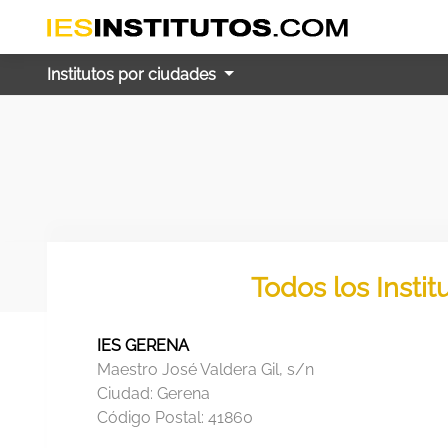
Institutos por ciudades
Todos los Insti
IES GERENA
Maestro José Valdera Gil, s/n
Ciudad:
Gerena
Código Postal:
41860