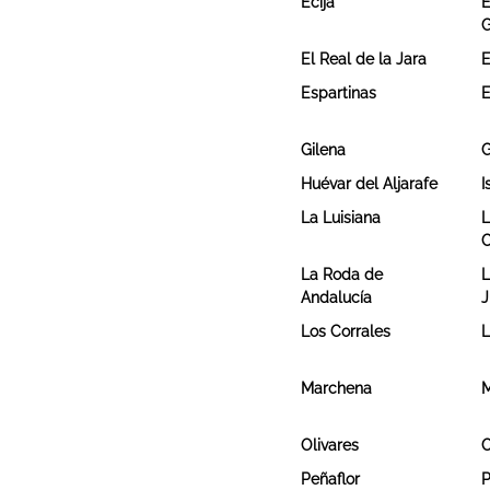
Écija
E
G
El Real de la Jara
E
Espartinas
E
Gilena
G
Huévar del Aljarafe
I
La Luisiana
L
C
La Roda de
L
Andalucía
J
Los Corrales
L
Marchena
M
Olivares
Peñaflor
P