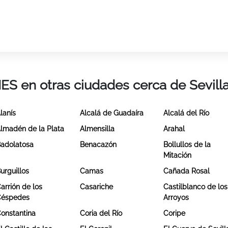
IES en otras ciudades cerca de Sevill
lanís
Alcalá de Guadaíra
Alcalá del Río
lmadén de la Plata
Almensilla
Arahal
adolatosa
Benacazón
Bollullos de la
Mitación
urguillos
Camas
Cañada Rosal
arrión de los
Casariche
Castilblanco de los
Céspedes
Arroyos
onstantina
Coria del Río
Coripe