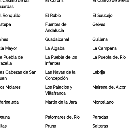
l Castillo de las
El Coronil
El Cuervo de Sevill
uardas
l Ronquillo
El Rubio
El Saucejo
stepa
Fuentes de
Gelves
Andalucía
ines
Guadalcanal
Guillena
sla Mayor
La Algaba
La Campana
a Puebla de
La Puebla de los
La Puebla del Río
azalla
Infantes
as Cabezas de San
Las Navas de la
Lebrija
uan
Concepción
os Molares
Los Palacios y
Mairena del Alcor
Villafranca
arinaleda
Martín de la Jara
Montellano
Osuna
Palomares del Río
Paradas
ilas
Pruna
Salteras