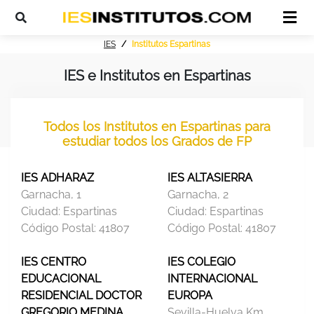
IES
Institutos Espartinas
IES e Institutos en Espartinas
Todos los Institutos en Espartinas para
estudiar todos los Grados de FP
IES ADHARAZ
IES ALTASIERRA
Garnacha, 1
Garnacha, 2
Ciudad:
Espartinas
Ciudad:
Espartinas
Código Postal:
41807
Código Postal:
41807
IES CENTRO
IES COLEGIO
EDUCACIONAL
INTERNACIONAL
RESIDENCIAL DOCTOR
EUROPA
GREGORIO MEDINA
Sevilla-Huelva Km.