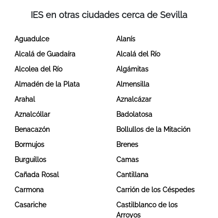
IES en otras ciudades cerca de Sevilla
Aguadulce
Alanís
Alcalá de Guadaíra
Alcalá del Río
Alcolea del Río
Algámitas
Almadén de la Plata
Almensilla
Arahal
Aznalcázar
Aznalcóllar
Badolatosa
Benacazón
Bollullos de la Mitación
Bormujos
Brenes
Burguillos
Camas
Cañada Rosal
Cantillana
Carmona
Carrión de los Céspedes
Casariche
Castilblanco de los
Arroyos