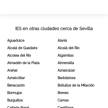
IES en otras ciudades cerca de Sevilla
Aguadulce
Alanís
Alcalá de Guadaíra
Alcalá del Río
Alcolea del Río
Algámitas
Almadén de la Plata
Almensilla
Arahal
Aznalcázar
Aznalcóllar
Badolatosa
Benacazón
Bollullos de la Mitación
Bormujos
Brenes
Burguillos
Camas
Cañada Rosal
Cantillana