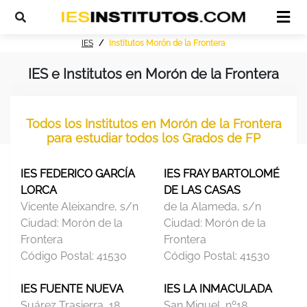
IES
Institutos Morón de la Frontera
IES e Institutos en Morón de la Frontera
Todos los Institutos en Morón de la Frontera
para estudiar todos los Grados de FP
IES FEDERICO GARCÍA
IES FRAY BARTOLOMÉ
LORCA
DE LAS CASAS
Vicente Aleixandre, s/n
de la Alameda, s/n
Ciudad:
Morón de la
Ciudad:
Morón de la
Frontera
Frontera
Código Postal:
41530
Código Postal:
41530
IES FUENTE NUEVA
IES LA INMACULADA
Suárez Trasierra, 18
San Miguel, nº18